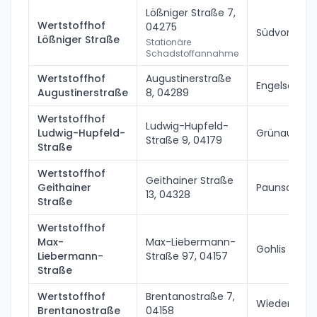
Lößniger Straße 7
,
Wertstoffhof
04275
Südvorstadt
Lößniger Straße
Stationäre
Schadstoffannahme
Wertstoffhof
Augustinerstraße
Engelsdorf
Augustinerstraße
8
,
04289
Wertstoffhof
Ludwig-Hupfeld-
Ludwig-Hupfeld-
Grünau
Straße 9
,
04179
Straße
Wertstoffhof
Geithainer Straße
Geithainer
Paunsdorf
13
,
04328
Straße
Wertstoffhof
Max-
Max-Liebermann-
Gohlis
Liebermann-
Straße 97
,
04157
Straße
Wertstoffhof
Brentanostraße 7
,
Wiederitzsc
Brentanostraße
04158